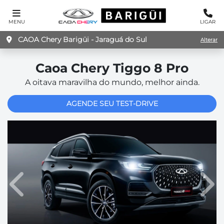
MENU
LIGAR
CAOA Chery Barigüi - Jaraguá do Sul
Alterar
Caoa Chery
Tiggo 8 Pro
A oitava maravilha do mundo, melhor ainda.
AGENDE SEU TEST-DRIVE
Anterior
Pró