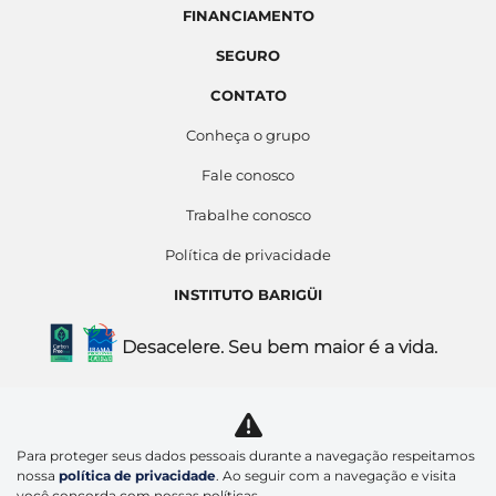
FINANCIAMENTO
SEGURO
CONTATO
Conheça o grupo
Fale conosco
Trabalhe conosco
Política de privacidade
INSTITUTO BARIGÜI
Desacelere. Seu bem maior é a vida.
Barigui Asia Comercio de Veiculos Ltda
12.348.206/0007-81
Para proteger seus dados pessoais durante a navegação respeitamos
nossa
política de privacidade
. Ao seguir com a navegação e visita
você concorda com nossas políticas.