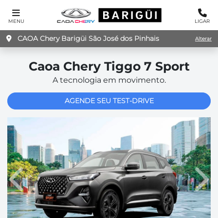
MENU
LIGAR
CAOA Chery Barigüi São José dos Pinhais
Alterar
Caoa Chery
Tiggo 7 Sport
A tecnologia em movimento.
AGENDE SEU TEST-DRIVE
Anterior
Pró