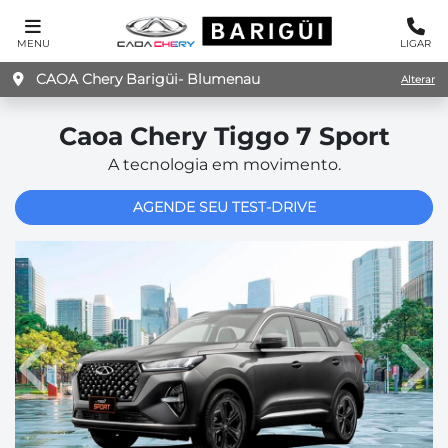
MENU
LIGAR
CAOA Chery Barigüi- Blumenau
Alterar
Caoa Chery
Tiggo 7 Sport
A tecnologia em movimento.
AGENDE SEU TEST-DRIVE
Anterior
Pró