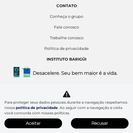
CONTATO
Conheça o grupo
Fale conosco
Trabalhe conosco
Política de privacidade
INSTITUTO BARIGÜI
Desacelere. Seu bem maior é a vida.
Barigui Asia Comercio de Veiculos Ltda
12.348.206/0003-58
Para proteger seus dados pessoais durante a navegação respeitamos
nossa
política de privacidade
. Ao seguir com a navegação e visita
você concorda com nossas políticas.
Aceitar
Recusar
Desenvolvido pela DEALERSPACE ® Direitos Reservados.