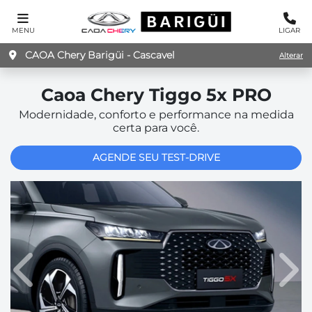
MENU
LIGAR
CAOA Chery Barigüi - Cascavel
Alterar
Caoa Chery
Tiggo 5x PRO
Modernidade, conforto e performance na medida
certa para você.
AGENDE SEU TEST-DRIVE
Anterior
Pró