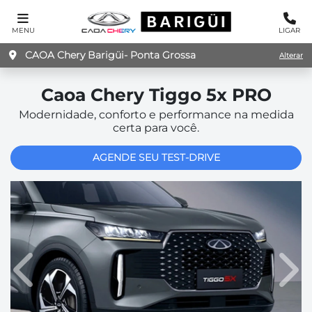
MENU
LIGAR
CAOA Chery Barigüi- Ponta Grossa
Alterar
Caoa Chery
Tiggo 5x PRO
Modernidade, conforto e performance na medida
certa para você.
AGENDE SEU TEST-DRIVE
Anterior
Pró