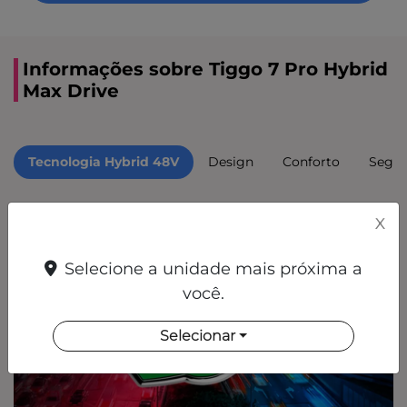
Informações sobre Tiggo 7 Pro Hybrid
Max Drive
Tecnologia Hybrid 48V
Design
Conforto
Segur
X
Selecione a unidade mais próxima a
você.
Selecionar