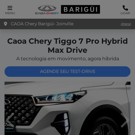
MENU
LIGAR
CAOA Chery Barigüi- Joinville
Alterar
Caoa Chery
Tiggo 7 Pro Hybrid
Max Drive
A tecnologia em movimento, agora híbrida
AGENDE SEU TEST-DRIVE
Anterior
Pró