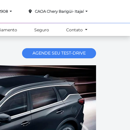
-2908
CAOA Chery Barigüi- Itajaí
ciamento
Seguro
Contato
AGENDE SEU TEST-DRIVE