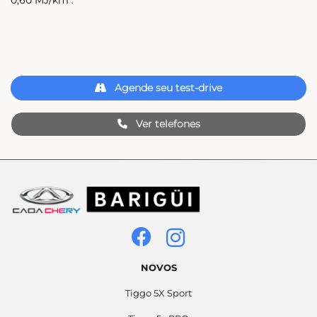
0,60 MJ/km .
Agende seu test-drive
Ver telefones
NOVOS
Tiggo 5X Sport