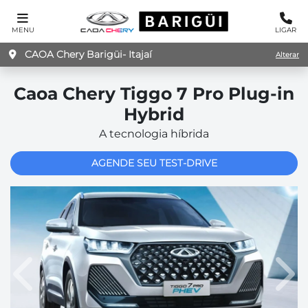
MENU
LIGAR
CAOA Chery Barigüi- Itajaí
Alterar
Caoa Chery
Tiggo 7 Pro Plug-in
Hybrid
A tecnologia híbrida
AGENDE SEU TEST-DRIVE
Anterior
Pró