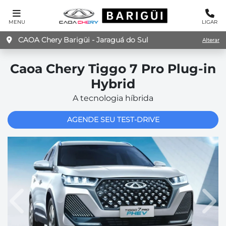
MENU
LIGAR
CAOA Chery Barigüi - Jaraguá do Sul
Alterar
Caoa Chery
Tiggo 7 Pro Plug-in
Hybrid
A tecnologia híbrida
AGENDE SEU TEST-DRIVE
Anterior
Pró