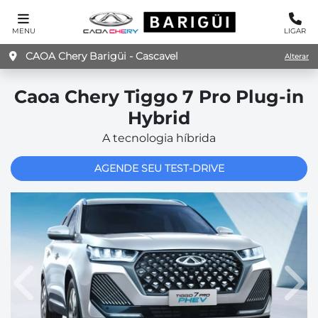
MENU
LIGAR
CAOA Chery Barigüi - Cascavel
Alterar
Caoa Chery
Tiggo 7 Pro Plug-in
Hybrid
A tecnologia híbrida
AGENDE SEU TEST-DRIVE
Anterior
Pró