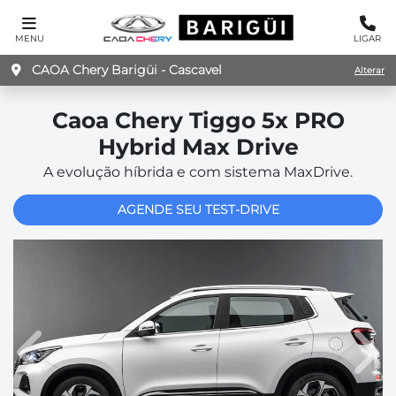
MENU
LIGAR
CAOA Chery Barigüi - Cascavel
Alterar
Caoa Chery
Tiggo 5x PRO
Hybrid Max Drive
A evolução híbrida e com sistema MaxDrive.
AGENDE SEU TEST-DRIVE
Anterior
Pró