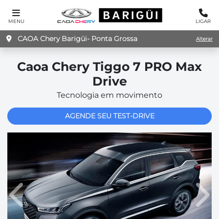
MENU
LIGAR
CAOA Chery Barigüi- Ponta Grossa
Alterar
Caoa Chery
Tiggo 7 PRO Max
Drive
Tecnologia em movimento
AGENDE SEU TEST-DRIVE
Anterior
Pró